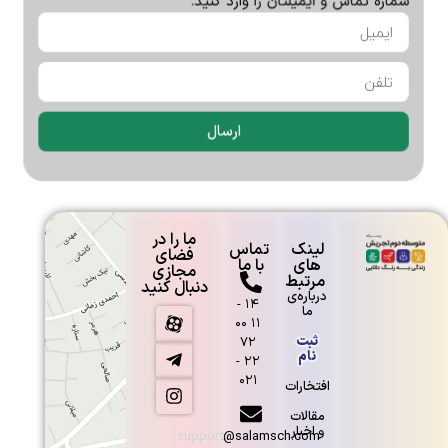
شماره تماس و ایمیلتان را وارد کنید.
تلاش همچنان ادامه دارد…
ارسال
جلسه انجمن اوليا و مربيان
ما را در
لینک
تماس
فضای
های
با ما
مجازی
مرتبط
دنبال کنید
درباره‌ی
۱۴ -
ما
۱۱ ۰۰
ثبت
۷۲
نام
۲۲ -
۰۲۱
افتخارات
مقالات
و اخبار
support@salamsch.com