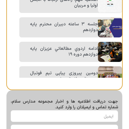
اولیا و مربیان
جلسه ٣ ساعته دبيران محترم پايه
دوازدهم
ادامه اردوي مطالعاتي عزيزان پايه
دوازدهم دوره ١٩
دومین پیروزی پیاپی تیم فوتبال
دبیرستان سلام تجریش
برنامه دورهمي بچه هاي يازدهم
جهت دریافت اطلاعیه ها و اخبار مجموعه مدارس سلام،
تجربي
شماره تماس و ایمیلتان را وارد کنید.
اعلام نتایج و فراخوان مسابقه خلاقانه
«هایکوکتاب»