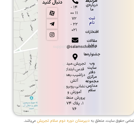
مرتبط
دنبال کنید
درباره‌ی
۱۴ -
ما
۱۱ ۰۰
ثبت
۷۲
نام
۲۲ -
۰۲۱
افتخارات
مقالات
و اخبار
support@salamsch.com
جشنواره‌ها
وب
تجریش،میدان
سایت
قدس،ابتدای
دفتر
دزاشیب،بعداز
مرکزی
آتش
مجموعه
مدارس
نشانی،روبروی
سلام
آموزش و
پرورش منطقه
۱، پلاک ۷۴و
۷۶
تمامی حقوق سایت، متعلق به
دبیرستان دوره دوم سلام تجریش
می‌باشد.