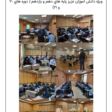
ويژه دانش آموزان عزيز پايه هاي دهم و يازدهم ( دوره هاي ٢٠
و ٢١)