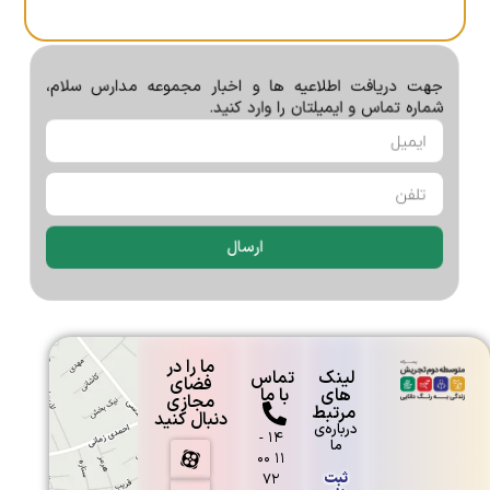
جلسه توزيع كارنامه هاي نوبت اول
جهت دریافت اطلاعیه ها و اخبار مجموعه مدارس سلام،
پايه دهم
شماره تماس و ایمیلتان را وارد کنید.
جلسه ٣ ساعته دبيران محترم پايه
دوازدهم
ارسال
اطلاعیه مهم: راه‌های ارتباط با انجمن
اولیا و مربیان
ما را در
لینک
تماس
فضای
های
با ما
مجازی
مرتبط
دنبال کنید
درباره‌ی
۱۴ -
ما
۱۱ ۰۰
ثبت
۷۲