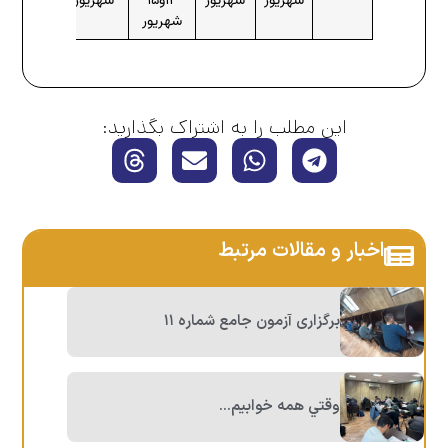
شهریور
شهریور
۱۴و۱۵
شهریور
شهریور
این مطلب را به اشتراک بگذارید:
اخبار و مقالات مرتبط
برگزاری آزمون جامع شماره ١١
وقتي همه خوابيم…