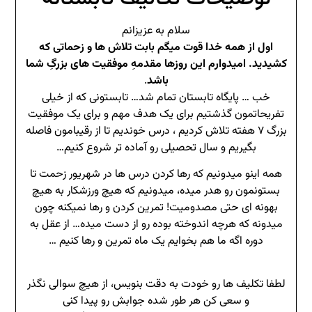
سلام به عزیزانم
اول از همه خدا قوت میگم بابت تلاش ها و زحماتی که
کشیدید. امیدوارم این روزها مقدمهِ موفقیت های بزرگِ شما
باشد
.
خب … پایگاه تابستان تمام شد… تابستونی که از خیلی
تفریحاتمون گذشتیم برای یک هدف مهم و برای یک موفقیت
بزرگ ۷ هفته تلاش کردیم ، درس خوندیم تا از رقیبامون فاصله
بگیریم و سال تحصیلی رو آماده تر شروع کنیم…
همه اینو میدونیم که رها کردن درس ها در شهریور زحمت تا
بستونمون رو هدر میده، میدونیم که هیچ ورزشکار به هیچ
بھونه ای حتی مصدومیت! تمرین کردن و رها نمیکنه چون
میدونه که هرچه اندوخته بوده رو از دست میده… از عقل به
دوره اگه ما هم بخوایم یک ماه تمرین و رها کنیم …
لطفا تکلیف ها رو خودت به دقت بنویس، از هیچ سوالی نگذر
و سعی کن هر طور شده جوابش رو پیدا کنی