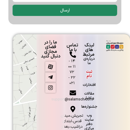
ارسال
ارائه کنفرانس عدد طلایی
ما را در
لینک
تماس
فضای
های
با ما
مجازی
مرتبط
دنبال کنید
درباره‌ی
۱۴ -
ما
۱۱ ۰۰
ثبت
۷۲
نام
۲۲ -
۰۲۱
افتخارات
مقالات
و اخبار
support@salamsch.com
جشنواره‌ها
وب
تجریش،میدان
سایت
قدس،ابتدای
دفتر
دزاشیب،بعداز
مرکزی